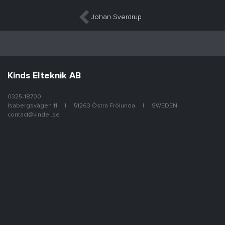
Inläggsnavigering
Johan Sverdrup
Kinds Elteknik AB
0325-18700
Isabergsvägen 11
51263 Östra Frölunda
SWEDEN
contact@kindel.se