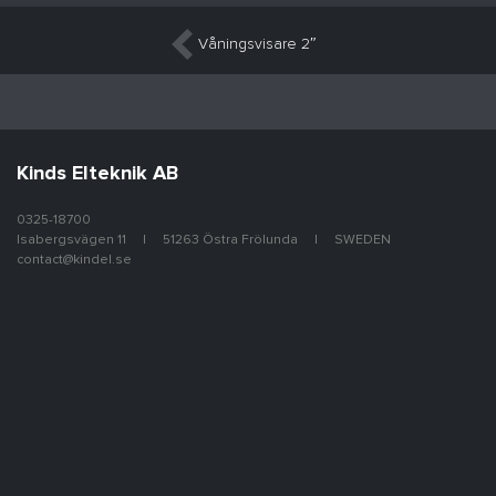
Inläggsnavigering
Våningsvisare 2″
Kinds Elteknik AB
0325-18700
Isabergsvägen 11
51263 Östra Frölunda
SWEDEN
contact@kindel.se