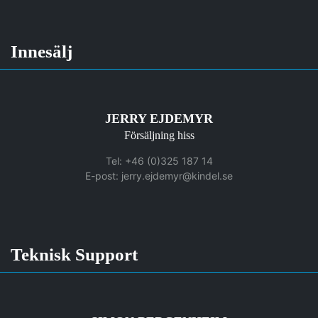
Innesälj
JERRY EJDEMYR
Försäljning hiss
Tel: +46 (0)325 187 14
E-post:
jerry.ejdemyr@kindel.se
Teknisk Support