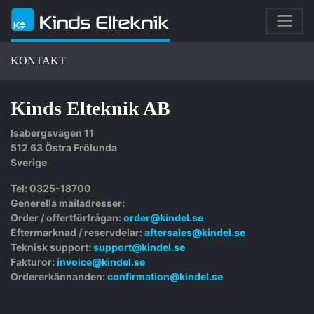
KONTAKT
Kinds Elteknik AB
Isabergsvägen 11
512 63 Östra Frölunda
Sverige
Tel: 0325-18700
Generella mailadresser:
Order / offertförfrågan:
order@kindel.se
Eftermarknad / reservdelar:
aftersales@kindel.se
Teknisk support:
support@kindel.se
Fakturor:
invoice@kindel.se
Ordererkännanden:
confirmation@kindel.se