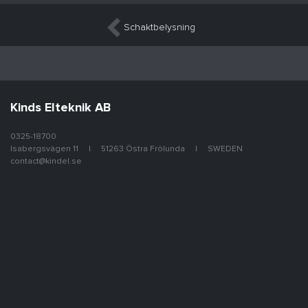
Inläggsnavigering
Schaktbelysning
Kinds Elteknik AB
0325-18700
Isabergsvägen 11
51263 Östra Frölunda
SWEDEN
contact@kindel.se