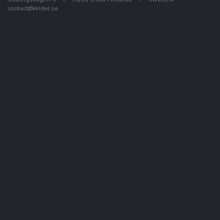
Isabergsvägen 11
51263 Östra Frölunda
SWEDEN
contact@kindel.se