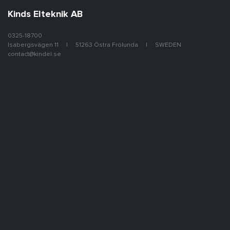
Kinds Elteknik AB
0325-18700
Isabergsvägen 11
51263 Östra Frölunda
SWEDEN
contact@kindel.se