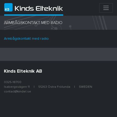
ARMBÅGSKONTAKT MED RADIO
Armbågskontakt med radio
Kinds Elteknik AB
0325-18700
Isabergsvägen 11
51263 Östra Frölunda
SWEDEN
contact@kindel.se