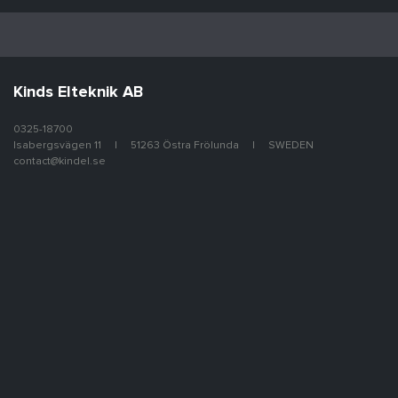
Kinds Elteknik AB
0325-18700
Isabergsvägen 11
51263 Östra Frölunda
SWEDEN
contact@kindel.se