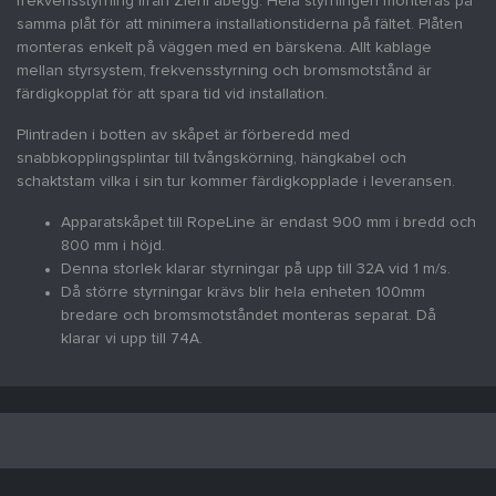
frekvensstyrning ifrån Ziehl abegg. Hela styrningen monteras på
samma plåt för att minimera installationstiderna på fältet. Plåten
monteras enkelt på väggen med en bärskena. Allt kablage
mellan styrsystem, frekvensstyrning och bromsmotstånd är
färdigkopplat för att spara tid vid installation.
Plintraden i botten av skåpet är förberedd med
snabbkopplingsplintar till tvångskörning, hängkabel och
schaktstam vilka i sin tur kommer färdigkopplade i leveransen.
Apparatskåpet till RopeLine är endast 900 mm i bredd och
800 mm i höjd.
Denna storlek klarar styrningar på upp till 32A vid 1 m/s.
Då större styrningar krävs blir hela enheten 100mm
bredare och bromsmotståndet monteras separat. Då
klarar vi upp till 74A.